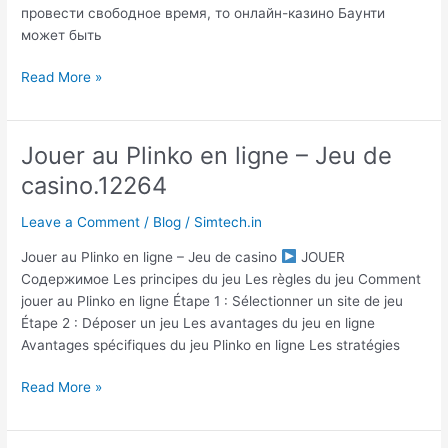
провести свободное время, то онлайн-казино Баунти
может быть
Read More »
Jouer au Plinko en ligne – Jeu de
Jouer
au
casino.12264
Plinko
en
Leave a Comment
/
Blog
/
Simtech.in
ligne
Jouer au Plinko en ligne – Jeu de casino
JOUER
–
Содержимое Les principes du jeu Les règles du jeu Comment
Jeu
jouer au Plinko en ligne Étape 1 : Sélectionner un site de jeu
de
Étape 2 : Déposer un jeu Les avantages du jeu en ligne
casino.12264
Avantages spécifiques du jeu Plinko en ligne Les stratégies
Read More »