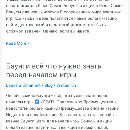
начать играть в Pinco Casino Бонусы и акции в Pinco Casino
Бонусы для новых игроков В современном мире азартных
игр, где каждый день появляются новые онлайн-казино,
найти достоверный и надежный игрок может быть
сложной задачей. Однако, если вы ищете
Read More »
Баунти всё что нужно знать
Баунти
всё
перед началом игры
что
нужно
Leave a Comment
/
Blog
/
Simtech.in
знать
Онлайн казино Баунти – всё, что нужно знать перед
перед
началом игры
ИГРАТЬ Содержимое Преимущества и
началом
недостатки онлайн казино Преимущества онлайн казино
игры
Недостатки онлайн казино Как начать играть в онлайн
казино Баунти Шаги для начала игры Бонусы и акции
онлайн казино Баунти Если вы ищете новый способ